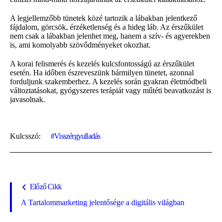
A legjellemzőbb tünetek közé tartozik a lábakban jelentkező
fájdalom, görcsök, érzéketlenség és a hideg láb. Az érszűkület
nem csak a lábakban jelenhet meg, hanem a szív- és agyerekben
is, ami komolyabb szövődményeket okozhat.
A korai felismerés és kezelés kulcsfontosságú az érszűkület
esetén. Ha időben észreveszünk bármilyen tünetet, azonnal
forduljunk szakemberhez. A kezelés során gyakran életmódbeli
változtatásokat, gyógyszeres terápiát vagy műtéti beavatkozást is
javasolnak.
Kulcsszó:
Visszérgyulladás
Előző Cikk
A Tartalommarketing jelentősége a digitális világban