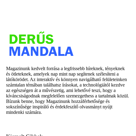
Magazinunk kedvelt forrása a legfrissebb híreknek, tényeknek
és ötleteknek, amelyek nap mint nap segítenek szélesíteni a
látókörödet. Az interaktív és könnyen navigálható felületeinken
számtalan témában találhatsz írásokat, a technológiától kezdve
az egészségen át a művészetig, ami lehetővé teszi, hogy a
kíváncsiságodnak megfelelően szemezgethess a tartalmak közül.
Bízunk benne, hogy Magazinunk hozzáférhetősége és
sokszínűsége inspiráló és érdekfeszítő olvasmányt nyújt
mindenki számára.