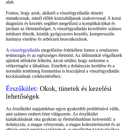
alatt.
Fontos, hogy azok, akiknél a visszérgyulladás tünetei
mutatkoznak, minél előbb konzultáljanak szakorvossal. A korai
diagnózis és kezelés segíthet megelőzni a komplikációkat és
javítani az életminőséget. A visszérgyulladás kezelésére számos
módszer létezik, köztük gyógyszeres kezelés, kompressziós
harisnya viselése és sebészeti beavatkozások.
A
visszérgyulladás
megelőzése érdekében fontos a rendszeres
testmozgás és az egészséges életmód. Az ülőmunkát végzőknek
ajánlott időnként felkelni, kicsit sétálni, hogy serkentse a
vérkeringést a lábakban. Emellett a dohányzás kerülése és a
normális testtömeg fenntartása is hozzájárul a visszérgyulladás
kockázatának csökkentéséhez.
Érszűkület
: Okok, tünetek és kezelési
lehetőségek
Az érszűkület napjainkban egyre gyakoribb problémává válik,
ami számos embert érint világszerte. Az érszűkület
kialakulásának oka gyakran az életmódunkban keresendő: a
dohányzás, a magas vérnyomás, a magas koleszterinszint és az
elhízás mind-mind hozzájárulnak az érszűkület kialakulásához.