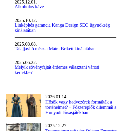
2025.12.01.
Alkoholos kávé
2025.10.12.
Linképítés garancia Kanga Design SEO ügynökség
kínálatában
2025.08.08.
Talajjavító mész a Mátra Brikett kínálatában
2025.06.22.
Melyik sövényfajtát érdemes választani városi
kertekbe?
2026.01.14.
Hősök vagy hadvezérek formálták a
történelmet? – Főszereplők dilemmái a
Hunyadi társasjátékban
2025.12.27.
Treppenturm mit vier Stützen Ferrostep