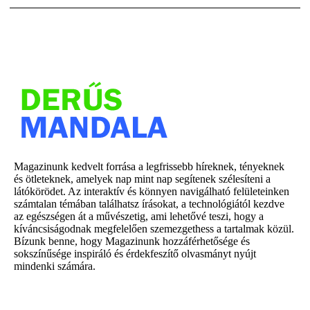
Magazinunk kedvelt forrása a legfrissebb híreknek, tényeknek
és ötleteknek, amelyek nap mint nap segítenek szélesíteni a
látókörödet. Az interaktív és könnyen navigálható felületeinken
számtalan témában találhatsz írásokat, a technológiától kezdve
az egészségen át a művészetig, ami lehetővé teszi, hogy a
kíváncsiságodnak megfelelően szemezgethess a tartalmak közül.
Bízunk benne, hogy Magazinunk hozzáférhetősége és
sokszínűsége inspiráló és érdekfeszítő olvasmányt nyújt
mindenki számára.