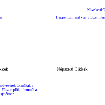
Következő C
an
Treppenturm mit vier Stützen Fer
ikkek
Népszerű Cikkek
advezérek formálták a
– Főszereplők dilemmái a
asjátékban