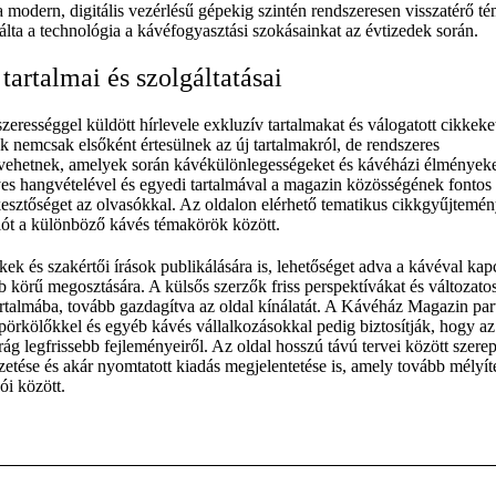
modern, digitális vezérlésű gépekig szintén rendszeresen visszatérő té
lta a technológia a kávéfogyasztási szokásainkat az évtizedek során.
tartalmai és szolgáltatásai
rességgel küldött hírlevele exkluzív tartalmakat és válogatott cikkeket
k nemcsak elsőként értesülnek az új tartalmakról, de rendszeres
 vehetnek, amelyek során kávékülönlegességeket és kávéházi élmények
es hangvételével és egyedi tartalmával a magazin közösségének fontos p
kesztőséget az olvasókkal. Az oldalon elérhető tematikus cikkgyűjtemé
iót a különböző kávés témakörök között.
ek és szakértői írások publikálására is, lehetőséget adva a kávéval kap
bb körű megosztására. A külsős szerzők friss perspektívákat és változato
rtalmába, tovább gazdagítva az oldal kínálatát. A Kávéház Magazin par
örkölőkkel és egyéb kávés vállalkozásokkal pedig biztosítják, hogy az
rág legfrissebb fejleményeiről. Az oldal hosszú távú tervei között szere
tése és akár nyomtatott kiadás megjelentetése is, amely tovább mélyít
ói között.