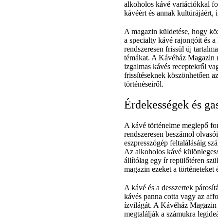
alkoholos kávé variációkkal fo
kávéért és annak kultúrájáért,
A magazin küldetése, hogy köz
a specialty kávé rajongóit és 
rendszeresen frissül új tartal
témákat. A Kávéház Magazin ne
izgalmas kávés receptekről va
frissítéseknek köszönhetően a
történéseiről.
Érdekességek és ga
A kávé történelme meglepő fo
rendszeresen beszámol olvasói
eszpresszógép feltalálásáig sz
Az alkoholos kávé különlegessé
állítólag egy ír repülőtéren sz
magazin ezeket a történeteket é
A kávé és a desszertek párosít
kávés panna cotta vagy az aff
ízvilágát. A Kávéház Magazin r
megtalálják a számukra legideá