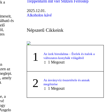
Treppenturm mit vier Stützen Ferrostep
ak a
2025.12.01.
Alkoholos kávé
lmeseit,
álható és
elő
Népszerű Cikkeink
ól,
res
1
Az ízek birodalma – Ételek és italok a
változatos konyhák világából
1
Megoszt
in
szen az
meglepi.
l, amely
2
Az ásványvíz összetétele és annak
A
megőrzése
1
Megoszt
e, a
ávé
hogy
 Angelo