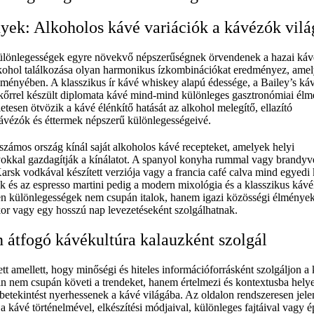
yek: Alkoholos kávé variációk a kávézók vil
lönlegességek egyre növekvő népszerűségnek örvendenek a hazai ká
alkohol találkozása olyan harmonikus ízkombinációkat eredményez, amel
lményében. A klasszikus ír kávé whiskey alapú édessége, a Bailey’s ká
likőrrel készült diplomata kávé mind-mind különleges gasztronómiai élm
etesen ötvözik a kávé élénkítő hatását az alkohol melegítő, ellazító
kávézók és éttermek népszerű különlegességeivé.
zámos ország kínál saját alkoholos kávé recepteket, amelyek helyi
kkal gazdagítják a kínálatot. A spanyol konyha rummal vagy brandyv
Karsk vodkával készített verziója vagy a francia café calva mind egyedi 
k és az espresso martini pedig a modern mixológia és a klasszikus kávé
yen különlegességek nem csupán italok, hanem igazi közösségi élmények
or vagy egy hosszú nap levezetéseként szolgálhatnak.
átfogó kávékultúra kalauzként szolgál
tt amellett, hogy minőségi és hiteles információforrásként szolgáljon a
n nem csupán követi a trendeket, hanem értelmezi és kontextusba hely
betekintést nyerhessenek a kávé világába. Az oldalon rendszeresen jel
a kávé történelmével, elkészítési módjaival, különleges fajtáival vagy 