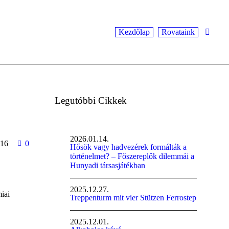
Kezdőlap
Rovataink
Legutóbbi Cikkek
2026.01.14.
16
0
Hősök vagy hadvezérek formálták a
történelmet? – Főszereplők dilemmái a
Hunyadi társasjátékban
2025.12.27.
iai
Treppenturm mit vier Stützen Ferrostep
2025.12.01.