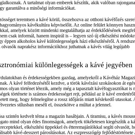
glalkoznak. A tartalmat olyan emberek készítik, akik valóban rajongan
 így garantálva a minőségi információkat.
össéget teremtsen a kávé körül, összehozva az otthoni kávéfőzés szere
a hagyományos kávékultúra képviselőit. Az online felület könnyen haszn
makkal, amelyek között mindenki megtalálhatja az érdeklődésének megfel
m csak informál, hanem inspirál is – legyen szó új elkészítési módokr
gy éppen alkoholos kávé különlegességek házi elkészítéséről. A rendsze
z olvasók naprakész információkhoz juthatnak a kávés világ legújabb
sztronómiai különlegességek a kávé jegyében
rdulatokban és érdekességekben gazdag, amelyekről a Kávéház Magaz
nak. A kávé felfedezésétől kezdve, a török kávézási szokásokon át egé
ámos olyan történet létezik, amely még a tapasztalt kávéfogyasztókat is 
gek története is számos érdekességet rejt, például az ír kávé eredetérő
ületett meg, hogy felmelegítse a rossz időjárás miatt késlekedő utasokat. 
lvezetes stílusban meséli el, összekötve a múltat a jelennel.
ása szintén kedvelt téma a magazin hasábjain. A tiramisu, a kávés mouss
ogato mind olyan édes finomságok, amelyek tökéletesen kiegészítik a k
eceptekkel, elkészítési tippekkel és étteremajánlókkal segíti olvasóit, 
lisabb kávé-desszert párosításokat. Az eszpresszógép fejlődéstörténete