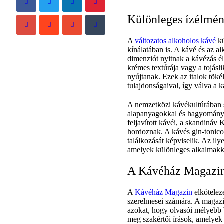
Különleges ízélmén
A
változatos alkoholos kávé
kü
kínálatában is. A kávé és az 
dimenziót nyitnak a kávézás é
krémes textúrája vagy a tojás
nyújtanak. Ezek az italok tökél
tulajdonságaival, így válva a 
A nemzetközi kávékultúrában s
alapanyagokkal és hagyományo
feljavított kávéi, a skandináv 
hordoznak. A kávés gin-tonico
találkozását képviselik. Az il
amelyek különleges alkalmakk
A Kávéház Magazin 
A
Kávéház Magazin
elköteleze
szerelmesei számára. A magazi
azokat, hogy olvasói mélyebb 
meg szakértői írások, amelyek 