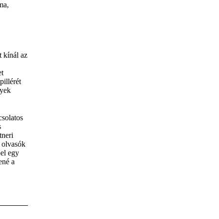
ma,
 kínál az
et
illérét
nyek
csolatos
s
tneri
 olvasók
pel egy
ené a