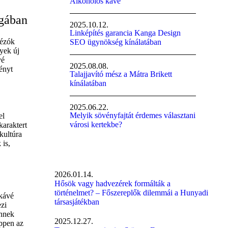
Alkoholos kávé
ágában
2025.10.12.
Linképítés garancia Kanga Design
vézók
SEO ügynökség kínálatában
yek új
vé
2025.08.08.
ényt
Talajjavító mész a Mátra Brikett
kínálatában
2025.06.22.
Melyik sövényfajtát érdemes választani
el
városi kertekbe?
karaktert
kultúra
 is,
2026.01.14.
Hősök vagy hadvezérek formálták a
történelmet? – Főszereplők dilemmái a Hunyadi
 kávé
társasjátékban
ezi
ennek
2025.12.27.
éppen az