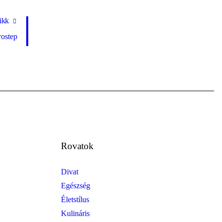
ikk
rostep
Rovatok
Divat
Egészség
Életstílus
Kulináris