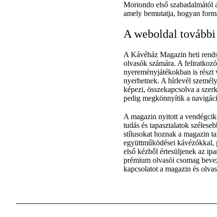
Moriondo első szabadalmától a 
amely bemutatja, hogyan formá
A weboldal további 
A Kávéház Magazin heti rendsze
olvasók számára. A feliratkozó
nyereményjátékokban is részt
nyerhetnek. A hírlevél személy
képezi, összekapcsolva a szer
pedig megkönnyítik a navigác
A magazin nyitott a vendégcikk
tudás és tapasztalatok szélese
stílusokat hoznak a magazin ta
együttműködései kávézókkal, p
első kézből értesüljenek az ipa
prémium olvasói csomag beveze
kapcsolatot a magazin és olvas