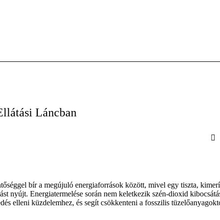
Ellátási Láncban
őséggel bír a megújuló energiaforrások között, mivel egy tiszta, kimerí
ást nyújt. Energiatermelése során nem keletkezik szén-dioxid kibocsátá
edés elleni küzdelemhez, és segít csökkenteni a fosszilis tüzelőanyagokt