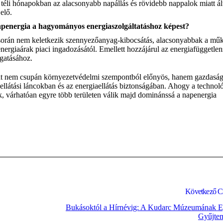
 téli hónapokban az alacsonyabb napállás és rövidebb nappalok miatt ál
elő.
apenergia a hagyományos energiaszolgáltatáshoz képest?
a során nem keletkezik szennyezőanyag-kibocsátás, alacsonyabbak a mű
nergiaárak piaci ingadozásától. Emellett hozzájárul az energiafüggetle
gatásához.
át nem csupán környezetvédelmi szempontból előnyös, hanem gazdaság
z ellátási láncokban és az energiaellátás biztonságában. Ahogy a technol
k, várhatóan egyre több területen válik majd dominánssá a napenergia
Következő C
Bukásoktól a Hírnévig: A Kudarc Múzeumának E
Gyűjte