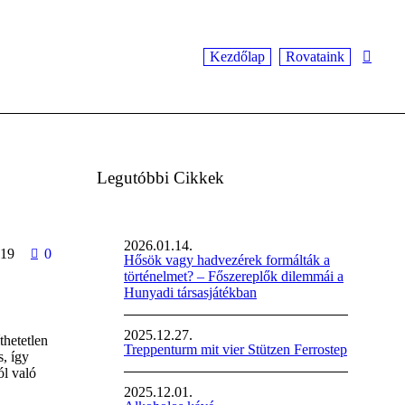
Kezdőlap
Rovataink
Legutóbbi Cikkek
2026.01.14.
19
0
Hősök vagy hadvezérek formálták a
történelmet? – Főszereplők dilemmái a
Hunyadi társasjátékban
2025.12.27.
thetetlen
Treppenturm mit vier Stützen Ferrostep
s, így
ól való
2025.12.01.