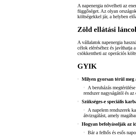
A napenergia növelheti az ener
függőséget. Az olyan országo
költségekkel jár, a helyben előá
Zöld ellátási lánco
A vállalatok napenergia haszná
célok eléréséhez és javíthatja 
csökkentheti az operációs költ
GYIK
Milyen gyorsan térül meg
A beruházás megtérülése v
rendszer nagyságától és az 
Szükséges-e speciális kar
A napelem rendszerek kar
átvizsgálást, amely magában 
Hogyan befolyásolják az i
Bár a felhős és esős na