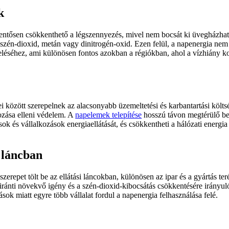
k
lentősen csökkenthető a légszennyezés, mivel nem bocsát ki üvegházhat
 szén-dioxid, metán vagy dinitrogén-oxid. Ezen felül, a napenergia nem
meléséhez, ami különösen fontos azokban a régiókban, ahol a vízhiány 
 között szerepelnek az alacsonyabb üzemeltetési és karbantartási költs
ozása elleni védelem. A
napelemek telepítése
hosszú távon megtérülő be
ások és vállalkozások energiaellátását, és csökkentheti a hálózati energia
i láncban
erepet tölt be az ellátási láncokban, különösen az ipar és a gyártás ter
k iránti növekvő igény és a szén-dioxid-kibocsátás csökkentésére irányul
sok miatt egyre több vállalat fordul a napenergia felhasználása felé.