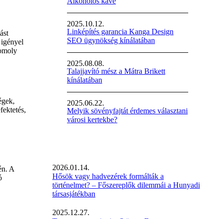
Alkoholos kávé
2025.10.12.
Linképítés garancia Kanga Design
ást
SEO ügynökség kínálatában
 igényel
komoly
2025.08.08.
Talajjavító mész a Mátra Brikett
kínálatában
égek,
2025.06.22.
fektetés,
Melyik sövényfajtát érdemes választani
városi kertekbe?
2026.01.14.
én. A
Hősök vagy hadvezérek formálták a
ó
történelmet? – Főszereplők dilemmái a Hunyadi
társasjátékban
2025.12.27.