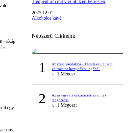
Treppenturm mit vier Stützen Ferrostep
 való
2025.12.01.
Alkoholos kávé
Népszerű Cikkeink
rthatósági
zása
1
Az ízek birodalma – Ételek és italok a
változatos konyhák világából
1
Megoszt
a
2
Az ásványvíz összetétele és annak
megőrzése
1
Megoszt
etni egy
lacsony