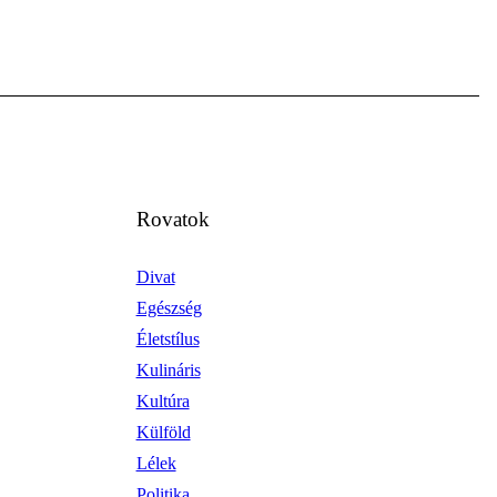
Rovatok
Divat
Egészség
Életstílus
Kulináris
Kultúra
Külföld
Lélek
Politika