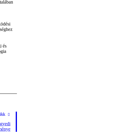
talában
ködési
nséghez
i és
ógia
ikk
gyedi
ménye