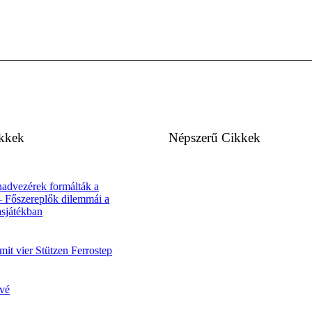
ikkek
Népszerű Cikkek
advezérek formálták a
– Főszereplők dilemmái a
asjátékban
it vier Stützen Ferrostep
vé