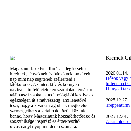
Kiemelt C
Magazinunk kedvelt forrása a legfrissebb
2026.01.14.
híreknek, tényeknek és ötleteknek, amelyek
Hősök vagy h
nap mint nap segítenek szélesíteni a
történelmet? 
látókörödet. Az interaktív és könnyen
Hunyadi társ
navigálható felületeinken számtalan témában
találhatsz írásokat, a technológiától kezdve az
2025.12.27.
egészségen át a művészetig, ami lehetővé
Treppenturm m
teszi, hogy a kíváncsiságodnak megfelelően
szemezgethess a tartalmak közül. Bízunk
benne, hogy Magazinunk hozzáférhetősége és
2025.12.01.
sokszínűsége inspiráló és érdekfeszítő
Alkoholos ká
olvasmányt nyújt mindenki számára.