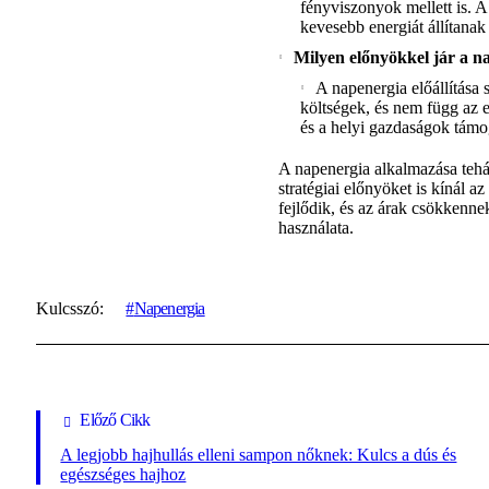
fényviszonyok mellett is. A
kevesebb energiát állítanak 
Milyen előnyökkel jár a n
A napenergia előállítás
költségek, és nem függ az e
és a helyi gazdaságok támo
A napenergia alkalmazása teh
stratégiai előnyöket is kínál a
fejlődik, és az árak csökkenne
használata.
Kulcsszó:
Napenergia
Előző Cikk
A legjobb hajhullás elleni sampon nőknek: Kulcs a dús és
egészséges hajhoz