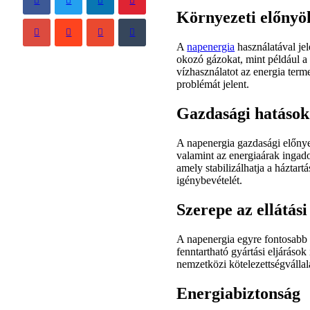
Környezeti előnyö
A
napenergia
használatával je
okozó gázokat, mint például a
vízhasználatot az energia ter
problémát jelent.
Gazdasági hatások
A napenergia gazdasági előnyei
valamint az energiaárak ingad
amely stabilizálhatja a háztart
igénybevételét.
Szerepe az ellátás
A napenergia egyre fontosabb sz
fenntartható gyártási eljáráso
nemzetközi kötelezettségvállalá
Energiabiztonság