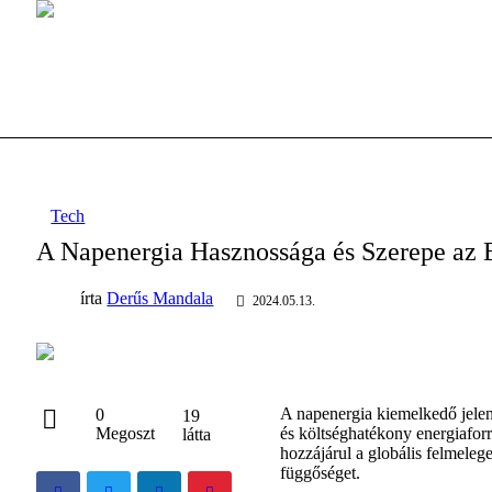
Tech
A Napenergia Hasznossága és Szerepe az 
írta
Derűs Mandala
2024.05.13.
A napenergia kiemelkedő jelent
0
19
Megoszt
és költséghatékony energiaforr
látta
hozzájárul a globális felmeleg
függőséget.