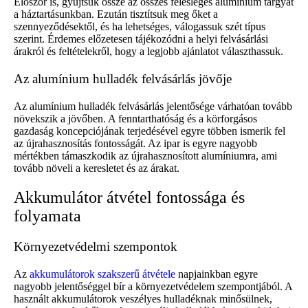
Először is, gyűjtsük össze az összes felesleges alumínium tárgyat
a háztartásunkban. Ezután tisztítsuk meg őket a
szennyeződésektől, és ha lehetséges, válogassuk szét típus
szerint. Érdemes előzetesen tájékozódni a helyi felvásárlási
árakról és feltételekről, hogy a legjobb ajánlatot választhassuk.
Az alumínium hulladék felvásárlás jövője
Az alumínium hulladék felvásárlás jelentősége várhatóan tovább
növekszik a jövőben. A fenntarthatóság és a körforgásos
gazdaság koncepciójának terjedésével egyre többen ismerik fel
az újrahasznosítás fontosságát. Az ipar is egyre nagyobb
mértékben támaszkodik az újrahasznosított alumíniumra, ami
tovább növeli a keresletet és az árakat.
Akkumulátor átvétel fontossága és
folyamata
Környezetvédelmi szempontok
Az
akkumulátorok szakszerű átvétele
napjainkban egyre
nagyobb jelentőséggel bír a környezetvédelem szempontjából. A
használt akkumulátorok veszélyes hulladéknak minősülnek,