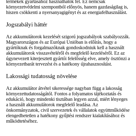
termékek gyártásához használhatók fel. Ez nemcsak
környezetvédelmi szempontból előnyös, hanem gazdaságilag is,
hiszen csökkenti a nyersanyagigényt és az energiafelhasználást.
Jogszabályi háttér
Az akkumulátorok kezelését szigorú jogszabályok szabályozzák.
Magyarországon és az Európai Unióban is előírás, hogy a
gyártóknak és forgalmazóknak gondoskodniuk kell a használt
akkumulátorok visszavételéről és megfelelő kezeléséről. Ez az
úgynevezett kiterjesztett gyártói felelősség elve, amely ösztönzi a
környezetbarát tervezést és a hatékony újrahasznosítást.
Lakossági tudatosság növelése
Az akkumulátor átvétel sikeressége nagyban függ a lakosság
környezettudatosságától. Fontos a folyamatos tájékoztatás és
edukáció, hogy mindenki tisztában legyen azzal, miért lényeges
a használt akkumulátorok megfelelő leadása. Az
önkormányzatok, civil szervezetek és vállalatok együttműködése
elengedhetetlen a hatékony gyűjtési rendszer kialakításához és
működtetéséhez.