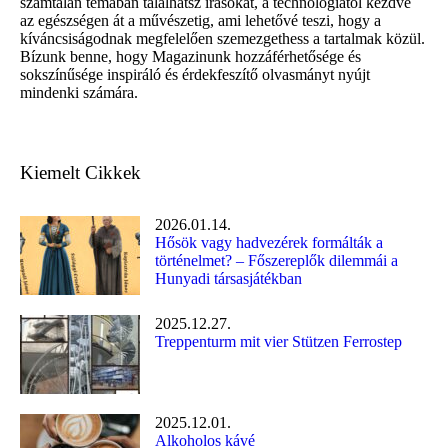
számtalan témában találhatsz írásokat, a technológiától kezdve
az egészségen át a művészetig, ami lehetővé teszi, hogy a
kíváncsiságodnak megfelelően szemezgethess a tartalmak közül.
Bízunk benne, hogy Magazinunk hozzáférhetősége és
sokszínűsége inspiráló és érdekfeszítő olvasmányt nyújt
mindenki számára.
Kiemelt Cikkek
2026.01.14.
Hősök vagy hadvezérek formálták a
történelmet? – Főszereplők dilemmái a
Hunyadi társasjátékban
2025.12.27.
Treppenturm mit vier Stützen Ferrostep
2025.12.01.
Alkoholos kávé