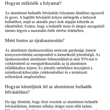
Hogyan működik a folyamat?
Az alumínium hulladék felvásárlás folyamata általában egyszerű
és gyors. A legtöbb felvásárló helyen mérlegelik a behozott
hulladékot, majd az aktuális piaci árak alapján kifizetik az
ellenértéket. Fontos, hogy a hulladék tiszta és idegen anyagoktól
mentes legyen a maximális érték elérése érdekében.
Miért fontos az újrahasznosítás?
Az alumínium újrahasznosítása nemcsak gazdasági, hanem
környezetvédelmi szempontból is kiemelkedő jelentőségű. Az
újrahasznosított alumínium felhasználásával akár 95%-kal is
csökkenthető az energiafelhasználás az új alumínium
előállításához képest. Ez jelentős mértékben hozzájárul a
széndioxid-kibocsátás csökkentéséhez és a természeti
erőforrások megőrzéséhez.
Hogyan készüljünk fel az alumínium hulladék
felvásárlásra?
Ha úgy döntünk, hogy részt veszünk az alumínium hulladék
felvásárlásban, érdemes néhány dolgot szem előtt tartani.