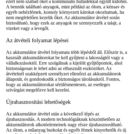
ezért nem szabad őket a kommunális hulladékkal együtt kidobni.
A bennük található anyagok, mint például az ólom, a kénsav és
egyéb nehézfémek, komoly környezeti károkat okozhatnak, ha
nem megfelelően kezelik őket. Az akkumulátor átvétel során
biztosítható, hogy ezek az anyagok ne szennyezzék a talajt, a
vizeket vagy a levegőt.
Az átvételi folyamat lépései
Az akkumulátor átvétel folyamata több lépésből áll. Először is, a
használt akkumulátorokat be kell gyűjteni a lakosságtól vagy a
vállalkozásoktól. Erre szolgálnak a kijelölt gyűjtőpontok, ahol
biztonságosan le lehet adni az elhasznált eszközöket. Az
átvételnél szakképzett személyzet ellenőrzi az akkumulátorok
állapotát, és gondoskodik a biztonságos tárolásukról. Fontos,
hogy az akkumulátorokat sérülésmentesen, az esetleges
szivárgást megelőzve kell kezelni.
Újrahasznosítási lehetőségek
Az akkumulátor átvétel után a következő lépés az
újrahasznosítás. A modern technológiáknak köszönhetően az
akkumulátorok alkotóelemeinek nagy része újrahasznosítható.
Az ólom, a műanyag burkolat és egyéb fémek kinyerhetők és új