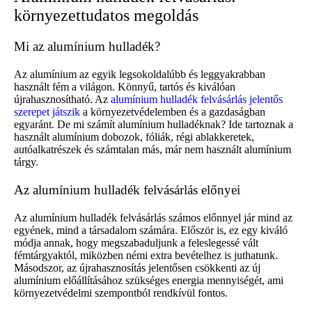
környezettudatos megoldás
Mi az alumínium hulladék?
Az alumínium az egyik legsokoldalúbb és leggyakrabban
használt fém a világon. Könnyű, tartós és kiválóan
újrahasznosítható. Az
alumínium hulladék felvásárlás jelentős
szerepet játszik
a környezetvédelemben és a gazdaságban
egyaránt. De mi számít alumínium hulladéknak? Ide tartoznak a
használt alumínium dobozok, fóliák, régi ablakkeretek,
autóalkatrészek és számtalan más, már nem használt alumínium
tárgy.
Az alumínium hulladék felvásárlás előnyei
Az alumínium hulladék felvásárlás számos előnnyel jár mind az
egyének, mind a társadalom számára. Először is, ez egy kiváló
módja annak, hogy megszabaduljunk a feleslegessé vált
fémtárgyaktól, miközben némi extra bevételhez is juthatunk.
Másodszor, az újrahasznosítás jelentősen csökkenti az új
alumínium előállításához szükséges energia mennyiségét, ami
környezetvédelmi szempontból rendkívül fontos.