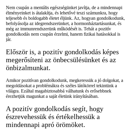
Nem csupán a mentális egészségünket javítja, de a mindennapi
élményeinket is átalakítja, és lehetővé teszi számunkra, hogy
teljesebb és boldogabb életet éljünk. Az, hogyan gondolkodunk,
befolyásolja az idegrendszerünket, a hormonháztartásunkat, és
még az immunrendszerünk működését is. Tehát a pozitív
gondolkodás nem csupán érzelmi, hanem fizikai hatásokkal is
jár.
Először is, a pozitív gondolkodás képes
megerősíteni az önbecsülésünket és az
önbizalmunkat.
Amikor pozitívan gondolkodunk, megkeressük a jó dolgokat, a
megoldásokat a problémákra és széles látókörrel tekintünk a
világra. Ezáltal magabiztosabbá válhatunk és erősebbnek
érezhetjük magunkat a saját életünk irányításában.
A pozitív gondolkodás segít, hogy
észrevehessük és értékelhessük a
mindennapi apró örömöket.