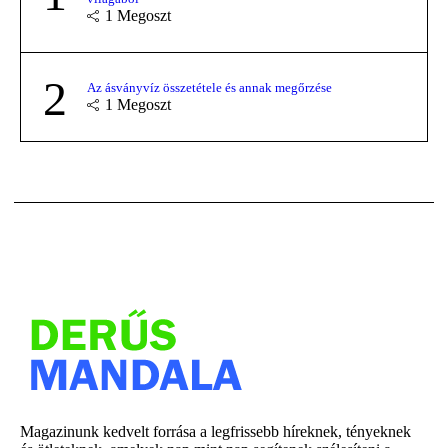
1
Megoszt
2
Az ásványvíz összetétele és annak megőrzése
1
Megoszt
Magazinunk kedvelt forrása a legfrissebb híreknek, tényeknek