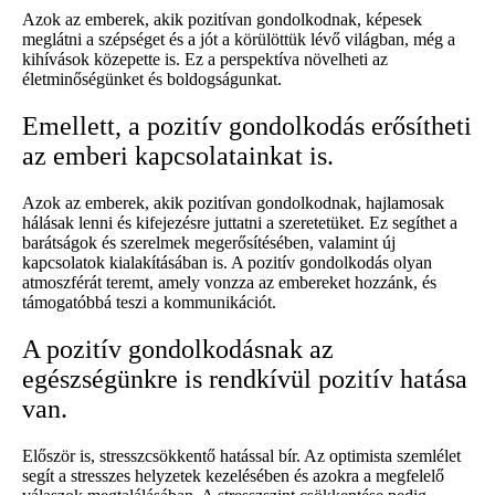
Azok az emberek, akik pozitívan gondolkodnak, képesek
meglátni a szépséget és a jót a körülöttük lévő világban, még a
kihívások közepette is. Ez a perspektíva növelheti az
életminőségünket és boldogságunkat.
Emellett, a pozitív gondolkodás erősítheti
az emberi kapcsolatainkat is.
Azok az emberek, akik pozitívan gondolkodnak, hajlamosak
hálásak lenni és kifejezésre juttatni a szeretetüket. Ez segíthet a
barátságok és szerelmek megerősítésében, valamint új
kapcsolatok kialakításában is. A pozitív gondolkodás olyan
atmoszférát teremt, amely vonzza az embereket hozzánk, és
támogatóbbá teszi a kommunikációt.
A pozitív gondolkodásnak az
egészségünkre is rendkívül pozitív hatása
van.
Először is, stresszcsökkentő hatással bír. Az optimista szemlélet
segít a stresszes helyzetek kezelésében és azokra a megfelelő