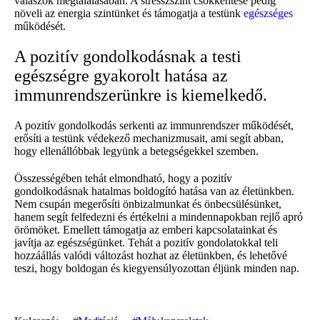
válaszok megtalálásában. A stresszszint csökkentése pedig
növeli az energia szintünket és támogatja a testünk
egészséges
működését.
A pozitív gondolkodásnak a testi
egészségre gyakorolt hatása az
immunrendszerünkre is kiemelkedő.
A pozitív gondolkodás serkenti az immunrendszer működését,
erősíti a testünk védekező mechanizmusait, ami segít abban,
hogy ellenállóbbak legyünk a betegségekkel szemben.
Összességében tehát elmondható, hogy a pozitív
gondolkodásnak hatalmas boldogító hatása van az életünkben.
Nem csupán megerősíti önbizalmunkat és önbecsülésünket,
hanem segít felfedezni és értékelni a mindennapokban rejlő apró
örömöket. Emellett támogatja az emberi kapcsolatainkat és
javítja az egészségünket. Tehát a pozitív gondolatokkal teli
hozzáállás valódi változást hozhat az életünkben, és lehetővé
teszi, hogy boldogan és kiegyensúlyozottan éljünk minden nap.