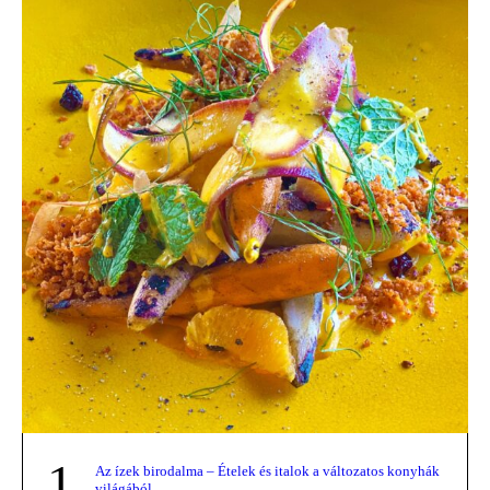
1
Az ízek birodalma – Ételek és italok a változatos konyhák
világából