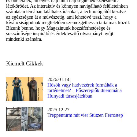
és ötleteknek, amelyek nap mint nap segítenek szélesíteni a
látókörödet. Az interaktív és könnyen navigálható felületeinken
számtalan témában találhatsz írásokat, a technológiától kezdve
az egészségen át a művészetig, ami lehetővé teszi, hogy a
kíváncsiságodnak megfelelően szemezgethess a tartalmak közül.
Bízunk benne, hogy Magazinunk hozzáférhetősége és
sokszínűsége inspiráló és érdekfeszítő olvasmányt nyújt
mindenki számára.
Kiemelt Cikkek
2026.01.14.
Hősök vagy hadvezérek formálták a
történelmet? – Főszereplők dilemmái a
Hunyadi társasjátékban
2025.12.27.
Treppenturm mit vier Stützen Ferrostep