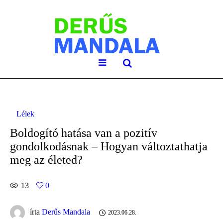
Lélek
Boldogító hatása van a pozitív
gondolkodásnak – Hogyan változtathatja
meg az életed?
13
0
írta
Derűs Mandala
2023.06.28.