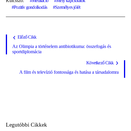
Kulcsszó:
Meditáció
Mély kapcsolatok
Pozitív gondolkodás
Személyes jólét
Előző Cikk
Az Olimpia a történelem antibiotikuma: összefogás és
sportdiplomácia
Következő Cikk
A film és televízió fontossága és hatása a társadalomra
Legutóbbi Cikkek