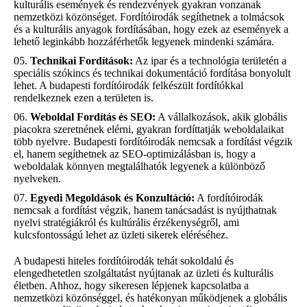
kulturális események és rendezvények gyakran vonzanak
nemzetközi közönséget. Fordítóirodák segíthetnek a tolmácsok
és a kulturális anyagok fordításában, hogy ezek az események a
lehető leginkább hozzáférhetők legyenek mindenki számára.
Technikai Fordítások:
Az ipar és a technológia területén a
speciális szókincs és technikai dokumentáció fordítása bonyolult
lehet. A budapesti fordítóirodák felkészült fordítókkal
rendelkeznek ezen a területen is.
Weboldal Fordítás és SEO:
A vállalkozások, akik globális
piacokra szeretnének elérni, gyakran fordíttatják weboldalaikat
több nyelvre. Budapesti fordítóirodák nemcsak a fordítást végzik
el, hanem segíthetnek az SEO-optimizálásban is, hogy a
weboldalak könnyen megtalálhatók legyenek a különböző
nyelveken.
Egyedi Megoldások és Konzultáció:
A fordítóirodák
nemcsak a fordítást végzik, hanem tanácsadást is nyújthatnak
nyelvi stratégiákról és kultúrális érzékenységről, ami
kulcsfontosságú lehet az üzleti sikerek eléréséhez.
A budapesti hiteles fordítóirodák tehát sokoldalú és
elengedhetetlen szolgáltatást nyújtanak az üzleti és kulturális
életben. Ahhoz, hogy sikeresen lépjenek kapcsolatba a
nemzetközi közönséggel, és hatékonyan működjenek a globális