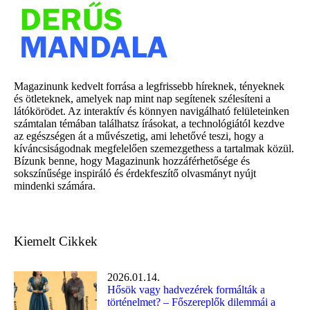
Magazinunk kedvelt forrása a legfrissebb híreknek, tényeknek
és ötleteknek, amelyek nap mint nap segítenek szélesíteni a
látókörödet. Az interaktív és könnyen navigálható felületeinken
számtalan témában találhatsz írásokat, a technológiától kezdve
az egészségen át a művészetig, ami lehetővé teszi, hogy a
kíváncsiságodnak megfelelően szemezgethess a tartalmak közül.
Bízunk benne, hogy Magazinunk hozzáférhetősége és
sokszínűsége inspiráló és érdekfeszítő olvasmányt nyújt
mindenki számára.
Kiemelt Cikkek
2026.01.14.
Hősök vagy hadvezérek formálták a
történelmet? – Főszereplők dilemmái a