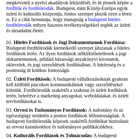
megköveteli a nyelvi akadályok leküzdését, és itt jönnek képbe a
fordítók és fordítóirodák
. Budapest, mint Közép-Európa egyik
üzleti és kulturális központja, fontos szerepet játszik ezen a téren
is. Ez a cikk bemutatja, hogy manapság a
budapesti hiteles
fordítóirodák
milyen hasznos tevékenységekkel segítik az üzleti
és társadalmi életet.
Hiteles Fordítások és Jogi Dokumentumok Fordítása:
Budapesti fordítóirodák kiemelkedő szerepet játszanak a hiteles
fordítások terén. Az ilyen fordítások nélkülözhetetlenek a jogi
dokumentumok, például házassági anyakönyvi kivonatok,
oklevelek, és jogi szerződések fordításában. A hitelesség és a
pontosság itt kritikus fontosságú.
Üzleti Fordítások:
A budapesti vállalkozásoknak gyakran
kell külföldi piacokon kommunikálniuk vagy szerződéseket
kötniük. Fordítóirodák szakértői a szakmai és üzleti fordítások
terén, beleértve a marketing anyagokat, weboldalakat, és üzleti
tervfordításokat is.
Orvosi és Tudományos Fordítások:
A tudomány és az
egészségügy területén a pontos fordítások létfontosságúak. A
budapesti fordítóirodák képesek szakértői fordítókat biztosítani
az orvosi kutatásokhoz és tudományos publikációkhoz.
Kulturális Fordítások és Tolmácsolás:
A budapesti