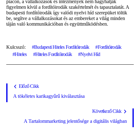
piacon, a vállalkozások és intézmények nem hagyhatják
figyelmen kívül a fordítóirodák szakértelmét és tapasztalatát. A
budapesti fordítóirodák így valódi nyelvi híd szerepüket töltik
be, segítve a vállalkozásokat és az embereket a világ minden
táján való kommunikációban és együttműködésben.
Kulcsszó:
Budapesti Hiteles Fordítóirodák
Fordítóirodák
Hiteles
Hiteles Fordítóirodák
Nyelvi Híd
Előző Cikk
A tökéletes karikagyűrű kiválasztása
Következő Cikk
A Tartalommarketing jelentősége a digitális világban