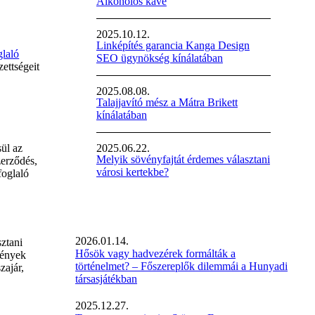
Alkoholos kávé
2025.10.12.
Linképítés garancia Kanga Design
glaló
SEO ügynökség kínálatában
zettségeit
2025.08.08.
Talajjavító mész a Mátra Brikett
kínálatában
2025.06.22.
sül az
Melyik sövényfajtát érdemes választani
zerződés,
városi kertekbe?
foglaló
2026.01.14.
ztani
Hősök vagy hadvezérek formálták a
mények
történelmet? – Főszereplők dilemmái a Hunyadi
zajár,
társasjátékban
2025.12.27.