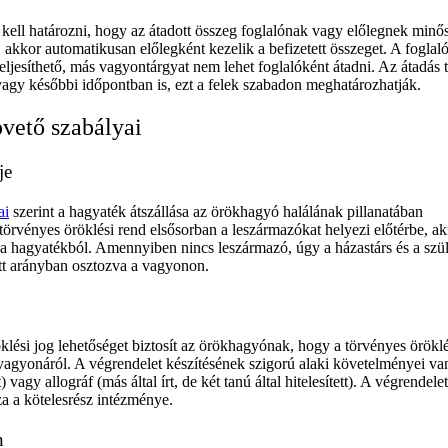
ell határozni, hogy az átadott összeg foglalónak vagy előlegnek minő
 akkor automatikusan előlegként kezelik a befizetett összeget. A foglal
eljesíthető, más vagyontárgyat nem lehet foglalóként átadni. Az átadás 
vagy későbbi időpontban is, ezt a felek szabadon meghatározhatják.
pvető szabályai
je
ai
szerint a hagyaték átszállása az örökhagyó halálának pillanatában
örvényes öröklési rend elsősorban a leszármazókat helyezi előtérbe, ak
a hagyatékból. Amennyiben nincs leszármazó, úgy a házastárs és a szü
tt arányban osztozva a vagyonon.
lési jog lehetőséget biztosít az örökhagyónak, hogy a törvényes öröklé
 vagyonáról. A végrendelet készítésének szigorú alaki követelményei v
) vagy allográf (más által írt, de két tanú által hitelesített). A végrendelet
a a kötelesrész intézménye.
n