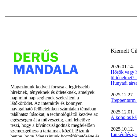
Kiemelt C
2026.01.14.
Hősök vagy h
történelmet? 
Hunyadi társ
Magazinunk kedvelt forrása a legfrissebb
híreknek, tényeknek és ötleteknek, amelyek
2025.12.27.
nap mint nap segítenek szélesíteni a
Treppenturm m
látókörödet. Az interaktív és könnyen
navigálható felületeinken számtalan témában
2025.12.01.
találhatsz írásokat, a technológiától kezdve az
Alkoholos ká
egészségen át a művészetig, ami lehetővé
teszi, hogy a kíváncsiságodnak megfelelően
2025.10.12.
szemezgethess a tartalmak közül. Bízunk
Linképítés g
benne, hogy Magazinunk hozzáférhetősége és