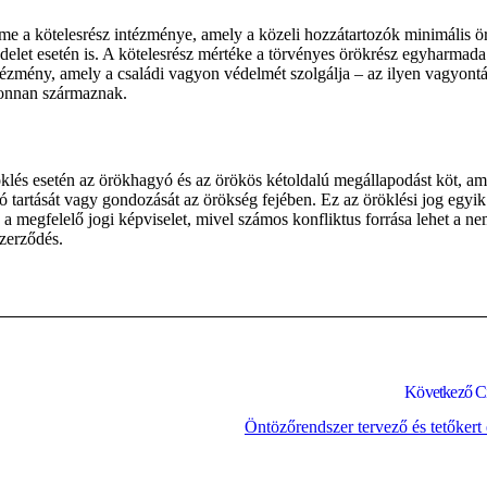
eme a kötelesrész intézménye, amely a közeli hozzátartozók minimális ö
ndelet esetén is. A kötelesrész mértéke a törvényes örökrész egyharmada
ntézmény, amely a családi vagyon védelmét szolgálja – az ilyen vagyont
ahonnan származnak.
öklés esetén az örökhagyó és az örökös kétoldalú megállapodást köt, a
ó tartását vagy gondozását az örökség fejében. Ez az öröklési jog egyi
s a megfelelő jogi képviselet, mivel számos konfliktus forrása lehet a n
zerződés.
Következő C
Öntözőrendszer tervező és tetőkert 