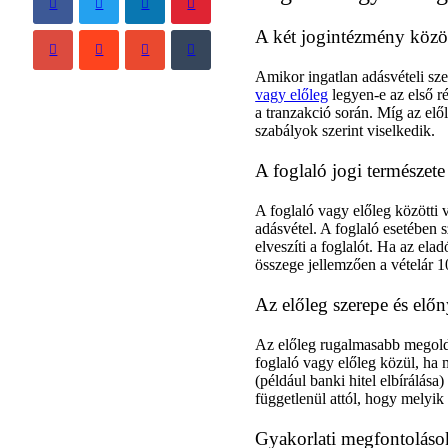
A két jogintézmény közö
Amikor ingatlan adásvételi sz
vagy előleg
legyen-e az első ré
a tranzakció során. Míg az elől
szabályok szerint viselkedik.
A foglaló jogi természete
A foglaló vagy előleg közötti 
adásvétel. A foglaló esetében 
elveszíti a foglalót. Ha az elad
összege jellemzően a vételár 1
Az előleg szerepe és előn
Az előleg rugalmasabb megoldá
foglaló vagy előleg közül, ha
(például banki hitel elbírálása
függetlenül attól, hogy melyik 
Gyakorlati megfontoláso