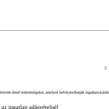
g közötti döntő különbségeket, amelyek befolyásolhatják ingatlanvásárlá
 az ingatlan adásvételnél