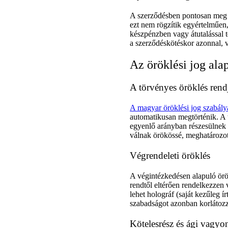
A szerződésben pontosan meg k
ezt nem rögzítik egyértelműen,
készpénzben vagy átutalással t
a szerződéskötéskor azonnal, 
Az öröklési jog ala
A törvényes öröklés rend
A magyar öröklési jog szabály
automatikusan megtörténik. A t
egyenlő arányban részesülnek 
válnak örökössé, meghatározo
Végrendeleti öröklés
A végintézkedésen alapuló örök
rendtől eltérően rendelkezzen
lehet holográf (saját kezűleg írt
szabadságot azonban korlátozz
Kötelesrész és ági vagyo