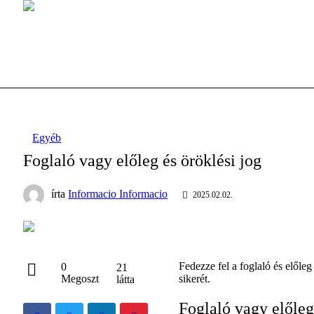
Egyéb
Foglaló vagy előleg és öröklési jog
írta
Informacio Informacio
2025.02.02.
Fedezze fel a foglaló és előle
0
21
Megoszt
sikerét.
látta
Foglaló vagy előleg