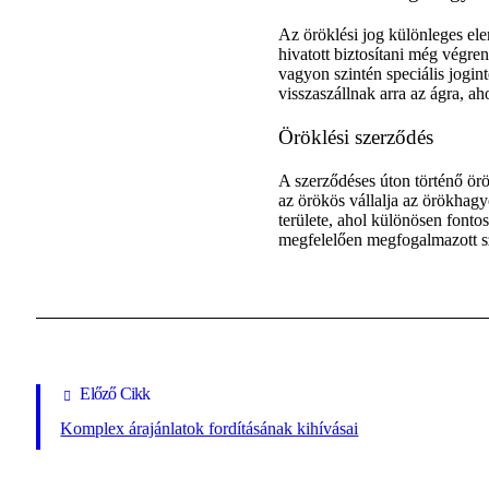
Az öröklési jog különleges el
hivatott biztosítani még végre
vagyon szintén speciális jogi
visszaszállnak arra az ágra, 
Öröklési szerződés
A szerződéses úton történő ör
az örökös vállalja az örökhagy
területe, ahol különösen fonto
megfelelően megfogalmazott s
Előző Cikk
Komplex árajánlatok fordításának kihívásai