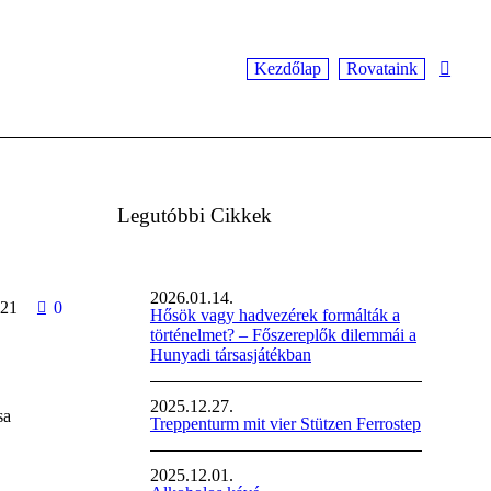
Kezdőlap
Rovataink
Legutóbbi Cikkek
2026.01.14.
21
0
Hősök vagy hadvezérek formálták a
történelmet? – Főszereplők dilemmái a
Hunyadi társasjátékban
2025.12.27.
sa
Treppenturm mit vier Stützen Ferrostep
2025.12.01.