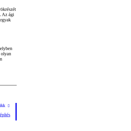
rökrészét
. Az ági
árgyak
melyben
k olyan
em
ikk
építés