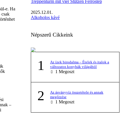
Treppenturm mit vier Stützen Ferrostep
sül-e. Ha
2025.12.01.
ó csak
Alkoholos kávé
történhet
Népszerű Cikkeink
1
Az ízek birodalma – Ételek és italok a
ik
változatos konyhák világából
lők
1
Megoszt
2
Az ásványvíz összetétele és annak
megőrzése
si
1
Megoszt
annak –
i