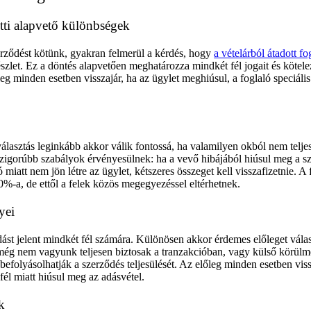
tti alapvető különbségek
erződést kötünk, gyakran felmerül a kérdés, hogy
a vételárból átadott fo
szlet. Ez a döntés alapvetően meghatározza mindkét fél jogait és kötele
eg minden esetben visszajár, ha az ügylet meghiúsul, a foglaló speciális
választás leginkább akkor válik fontossá, ha valamilyen okból nem telje
szigorúbb szabályok érvényesülnek: ha a vevő hibájából hiúsul meg a s
ó miatt nem jön létre az ügylet, kétszeres összeget kell visszafizetnie. A 
0%-a, de ettől a felek közös megegyezéssel eltérhetnek.
yei
st jelent mindkét fél számára. Különösen akkor érdemes előleget válas
 még nem vagyunk teljesen biztosak a tranzakcióban, vagy külső körül
) befolyásolhatják a szerződés teljesülését. Az előleg minden esetben viss
fél miatt hiúsul meg az adásvétel.
k