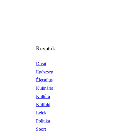
Rovatok
Divat
Egészség
Életstílus
Kulináris
Kultúra
Külföld
Lélek
Politika
Sport