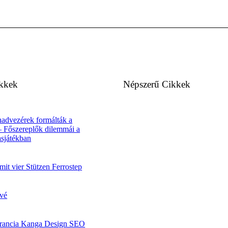
ikkek
Népszerű Cikkek
advezérek formálták a
– Főszereplők dilemmái a
asjátékban
it vier Stützen Ferrostep
vé
arancia Kanga Design SEO