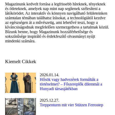
Magazinunk kedvelt forrása a legfrissebb híreknek, tényeknek
és ötleteknek, amelyek nap mint nap segítenek szélesíteni a
látókörödet. Az interaktív és könnyen navigálható felületeinken
számtalan témában találhatsz írásokat, a technológiától kezdve
az egészségen át a művészetig, ami lehetővé teszi, hogy a
kíváncsiságodnak megfelelően szemezgethess a tartalmak közül.
Bízunk benne, hogy Magazinunk hozzáférhetősége és
sokszínűsége inspiráló és érdekfeszítő olvasmányt nyújt
mindenki számára.
Kiemelt Cikkek
2026.01.14.
Hősök vagy hadvezérek formálták a
történelmet? – Főszereplők dilemmái a
Hunyadi társasjátékban
2025.12.27.
Treppenturm mit vier Stützen Ferrostep